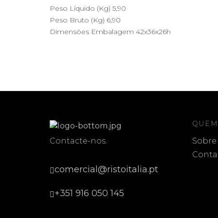
Peso Líquido (Kg) 5,90
Peso Bruto (Kg) 6,90
Dimensões Embalagem 42x36x26h
QUEM
Contacte-nos.
Sobre
Conta
comercial@ristoitalia.pt
+351 916 050 145