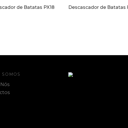
scador de Batatas PX18
Descascador de Batatas
 SOMOS
 Nós
ctos