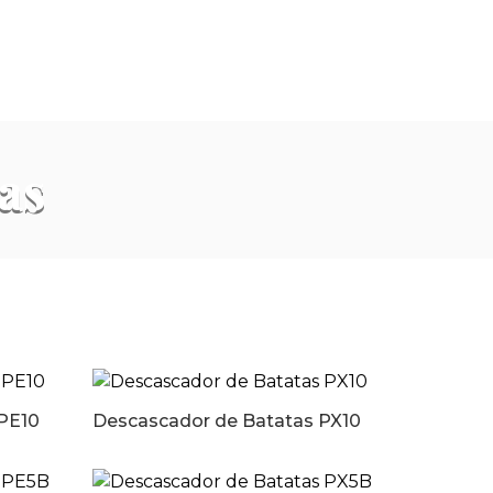
as
PE10
Descascador de Batatas PX10