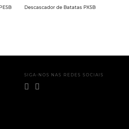
 PE5B
Descascador de Batatas PX5B
SIGA-NOS NAS REDES SOCIAIS