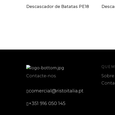
Descascador de Batatas PE18
Desca
QUEM
Contacte-nos.
Sobre
Conta
comercial@ristoitalia.pt
+351 916 050 145