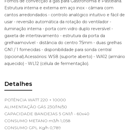
Fornos de convecção a gás para Gastronomia e Pastelaria.
Estrutura interna e externa em aço inox - câmara com
cantos arredondados - controlo analógico intuitivo e fácil de
usar - reversão automática da rotação do ventilador -
iluminação interna - porta com vidro duplo reversível -
gaxeta de intertravamento - estrutura da porta da
grelhaamovível - distância do centro 75mm - duas grelhas
GN1 / 1 fornecidas - disponibilidade para sonda central
(opcional).Acessórios: WS8 (suporte aberto) - WA12 (armário
aquecido) - WL12 (célula de fermentação).
Detalhes
POTÊNCIA WATT 220 + 10000
ALIMENTAÇÃO GÁS 230/1N/50
CAPACIDADE BANDEJAS 5 GN1/1 - 60x40
CONSUMO METANO m3/h 1,058
CONSUMO GPL Kg/h 0,789