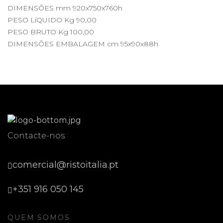
DIMENSÕES mm 920x750x760h
PESO LíQUIDO Kg 90,00
PESO BRUTO Kg 100,00
DIMENSÕES EMBALAGEM cm 95x90x88h
Contacte-nos.
comercial@ristoitalia.pt
+351 916 050 145
QUEM SOMOS